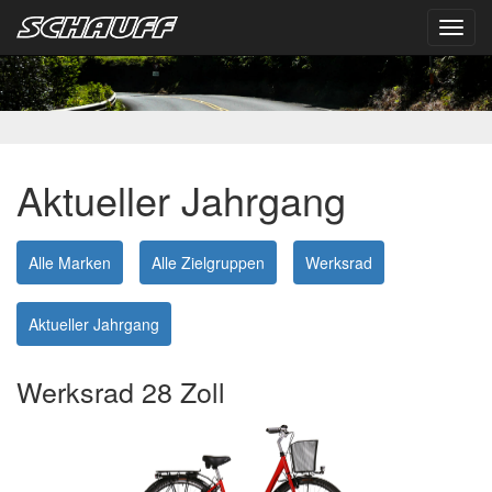
Toggl
navig
Aktueller Jahrgang
Alle Marken
Alle Zielgruppen
Werksrad
Aktueller Jahrgang
Werksrad 28 Zoll