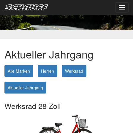
Toggl
navig
Aktueller Jahrgang
Alle Marken
Herren
Werksrad
Aktueller Jahrgang
Werksrad 28 Zoll