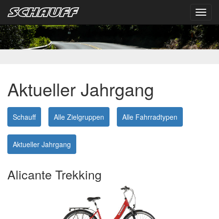
Toggl
navig
Aktueller Jahrgang
Schauff
Alle Zielgruppen
Alle Fahrradtypen
Aktueller Jahrgang
Alicante Trekking