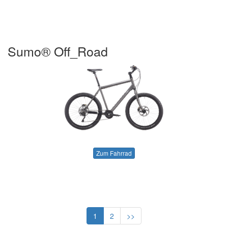
Sumo® Off_Road
Zum Fahrrad
1
2
>>