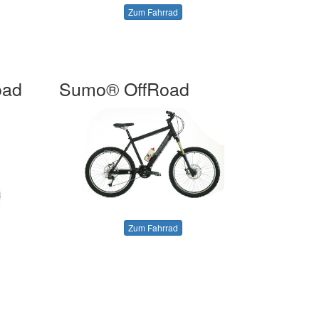
Zum Fahrrad
oad
Sumo® OffRoad
Zum Fahrrad