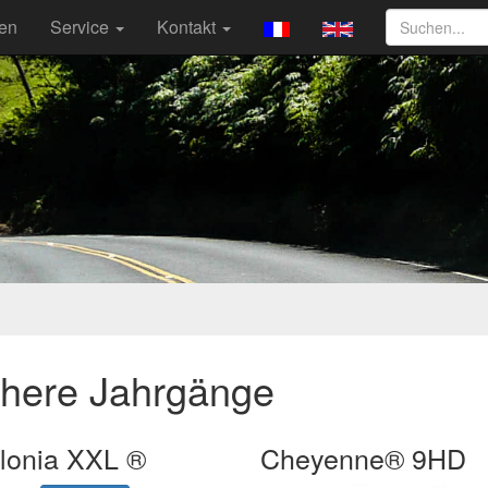
ten
Service
Kontakt
ühere Jahrgänge
lonia XXL ®
Cheyenne® 9HD