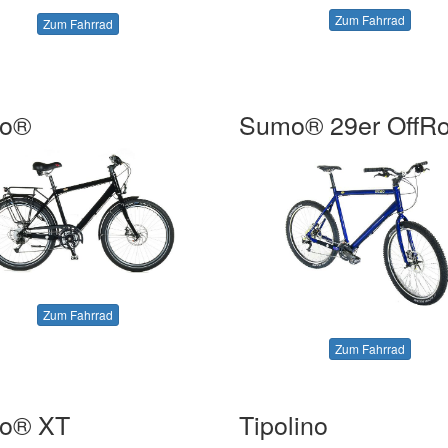
Zum Fahrrad
Zum Fahrrad
o®
Sumo® 29er OffR
Zum Fahrrad
Zum Fahrrad
o® XT
Tipolino