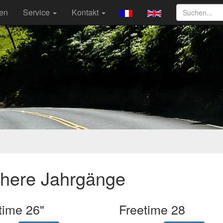
ten
Service
Kontakt
ühere Jahrgänge
time 26"
Freetime 28