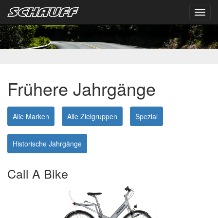
Toggl
navig
Frühere Jahrgänge
Alle Marken
Alle Zielgruppen
Spezial
Historische Jahrgänge
Call A Bike