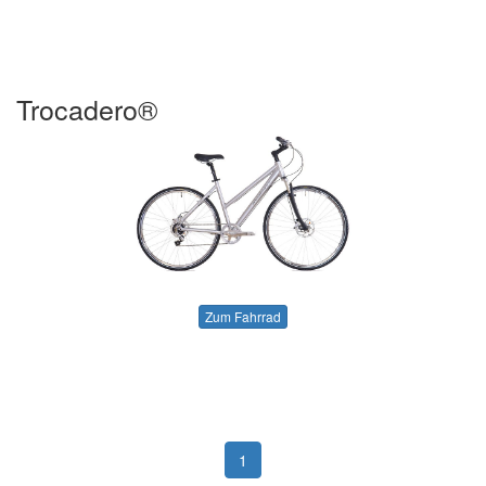
Trocadero®
Zum Fahrrad
1