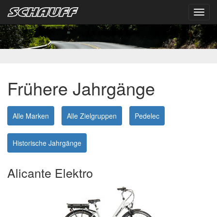
Toggl
navig
Frühere Jahrgänge
Alle Marken
Alle Zielgruppen
Pedelec
Historische Jahrgänge
Alicante Elektro