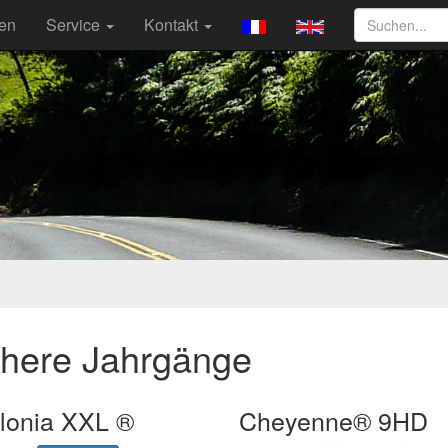
ten
Service
Kontakt
ühere Jahrgänge
lonia XXL ®
Cheyenne® 9HD