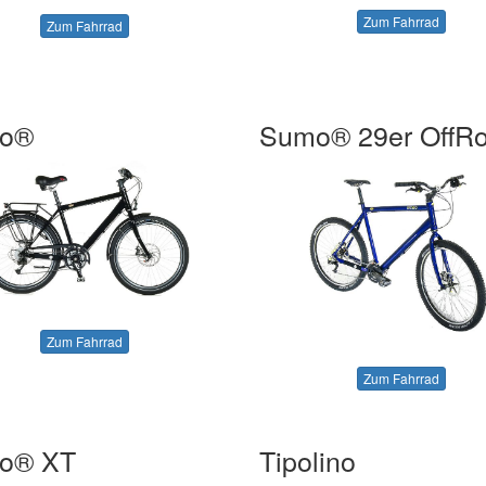
Zum Fahrrad
Zum Fahrrad
o®
Sumo® 29er OffR
Zum Fahrrad
Zum Fahrrad
o® XT
Tipolino