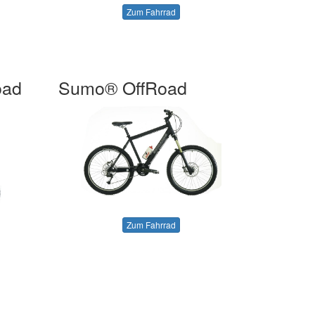
Zum Fahrrad
oad
Sumo® OffRoad
Zum Fahrrad