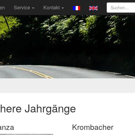
ten
Service
Kontakt
ühere Jahrgänge
anza
Krombacher