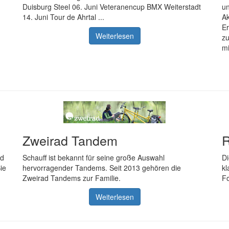
Duisburg Steel 06. Juni Veteranencup BMX Weiterstadt
un
14. Juni Tour de Ahrtal ...
A
Er
Weiterlesen
z
mi
Zweirad Tandem
R
nd
Schauff ist bekannt für seine große Auswahl
Di
ie
hervorragender Tandems. Seit 2013 gehören die
kl
Zweirad Tandems zur Familie.
Fo
Weiterlesen